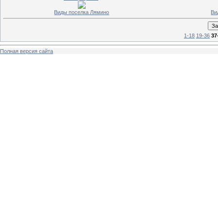
Виды поселка Лямино
Ви
1-18
19-36
37
Полная версия сайта