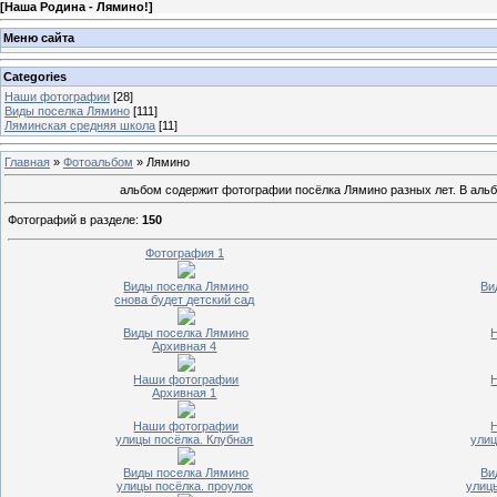
[
Наша Родина - Лямино!
]
Меню сайта
Categories
Наши фотографии
[28]
Виды поселка Лямино
[111]
Ляминская средняя школа
[11]
Главная
»
Фотоальбом
» Лямино
альбом содержит фотографии посёлка Лямино разных лет. В альб
Фотографий в разделе
:
150
Фотография 1
Виды поселка Лямино
Ви
снова будет детский сад
Виды поселка Лямино
Архивная 4
Наши фотографии
Архивная 1
Наши фотографии
улицы посёлка. Клубная
улиц
Виды поселка Лямино
Ви
улицы посёлка. проулок
улиц