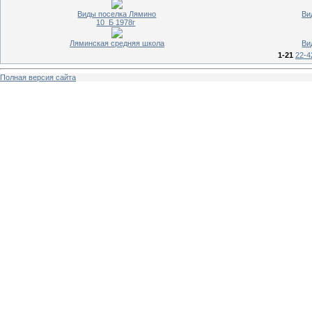
Виды поселка Лямино
Ви
10_Б 1978г
Ляминская средняя школа
Ви
1-21
22-4
Полная версия сайта