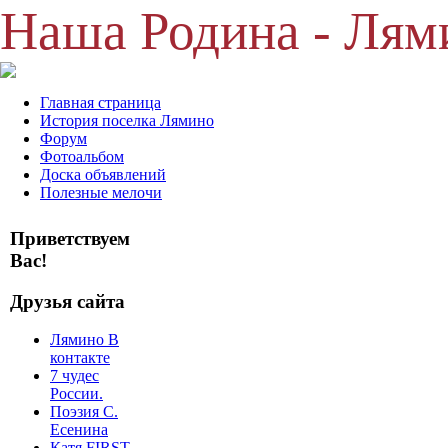
Наша Родина - Лям
Главная страница
История поселка Лямино
Форум
Фотоальбом
Доска объявлений
Полезные мелочи
Приветствуем
Вас!
Друзья сайта
Лямино В
контакте
7 чудес
России.
Поэзия С.
Есенина
Катя FIRST