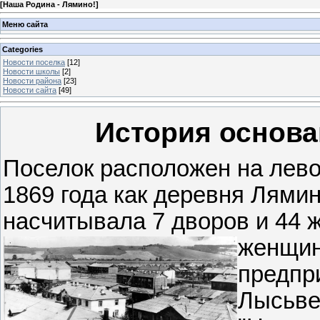
[
Наша Родина - Лямино!
]
Меню сайта
Categories
Новости поселка
[12]
Новости школы
[2]
Новости района
[23]
Новости сайта
[49]
История основа
Поселок расположен на лево
1869 года как деревня Лямин
насчитывала 7 дворов и 44 ж
женщин
предпр
Лысьве