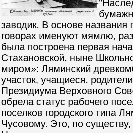
"Насле
бумажн
заводик. В основе названия 
говорах именуют мямлю, рази
была построена первая нача
Стахановской, ныне Школьно
миром»: Ляминский древком
участок, учащиеся, родители
Президиума Верховного Со
обрела статус рабочего посе
поселков городского типа Л
Чусовому. Это, по существу,