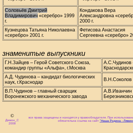
Соловьёв Дмитрий
Кондакова Вера
Владимирович
«серебро» 1999
Александровна «сереб
г.
2000 г.
Кузнецова Татьяна Николаевна
Фетисова Анастасия
«серебро» 2001 г.
Сергеевна «серебро» 20
знаменитые выпускники
Г.Н.Зайцев – Герой Советского Союза,
А.С.Чудинов 
командир группы «Альфа», г.Москва
Краснодарско
А.Д. Чудинова – кандидат биологических
В.Н.Соколов 
наук, г.Краснодар
В.П.Чудинов – главный сварщик
А.В.Иванчин
Воронежского механического завода
Березниковс
©
все права защищены и находятся у правообладателя. При использован
Димон_С
обязательна ссылка на сайт
"Наша Родина - Лямин
2008