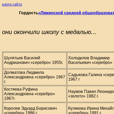
карта сайта
Гордость
«Ляминской средней общеобразова
они окончили школу с медалью...
Шулятьев Василий
Холодилов Владимир
Андрианович «серебро» 1955г.
Васильевич «серебро» 
Долматова Людмила
Садыкова Галина «сер
Александровна «серебро» 1967
1967 г
г.
Костяева Руфина
Наумов Павел Леонидо
Александровна «серебро»
«золото» 1982 г.
1967г.
Королев Эдуард Борисович
Куликова Ирина Михай
«серебро» 1986 г.
«серебро» 1991 г.