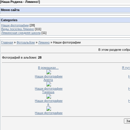
[
Наша Родина - Лямино!
]
Меню сайта
Categories
Наши фотографии
[28]
Виды поселка Лямино
[111]
Ляминская средняя школа
[11]
Главная
»
Фотоальбом
»
Лямино
» Наши фотографии
В этом разделе соб
Фотографий в альбоме
:
28
В ромашках...
Я тут
Наши фотографии
Анюта
Наши фотографии
Танюша
Наши фотографии
я
Наши фотографии