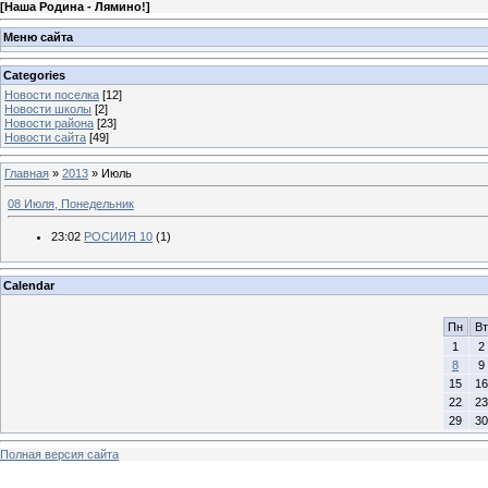
[
Наша Родина - Лямино!
]
Меню сайта
Categories
Новости поселка
[12]
Новости школы
[2]
Новости района
[23]
Новости сайта
[49]
Главная
»
2013
»
Июль
08 Июля, Понедельник
23:02
РОСИИЯ 10
(1)
Calendar
Пн
Вт
1
2
8
9
15
16
22
23
29
30
Полная версия сайта