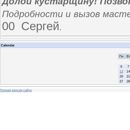
Долой кустарщину! Позво
Подробности и вызов маст
00 Сергей
.
Calendar
Пн
Вт
6
7
13
14
20
21
27
28
Полная версия сайта