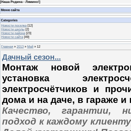
[
Наша Родина - Лямино!
]
Меню сайта
Categories
Новости поселка
[12]
Новости школы
[2]
Новости района
[23]
Новости сайта
[49]
Главная
»
2013
»
Май
»
12
Дачный сезон...
Монтаж новой электроп
установка электросч
электросчётчиков и проч
дома и на даче, в гараже и
Качество, гарантии, н
подход к каждому клиенту