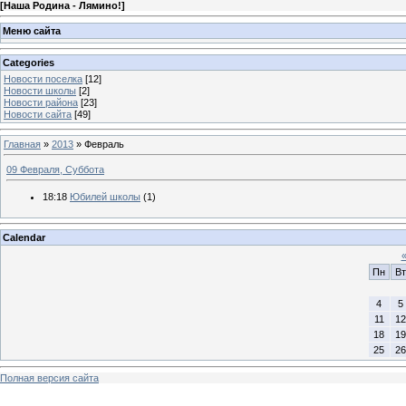
[
Наша Родина - Лямино!
]
Меню сайта
Categories
Новости поселка
[12]
Новости школы
[2]
Новости района
[23]
Новости сайта
[49]
Главная
»
2013
»
Февраль
09 Февраля, Суббота
18:18
Юбилей школы
(1)
Calendar
Пн
Вт
4
5
11
12
18
19
25
26
Полная версия сайта