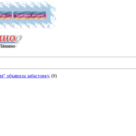
бом
полезные мелочи
я" объявила забастовку.
(0)