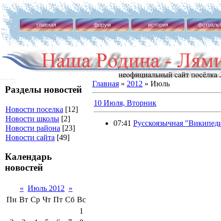
главная
форум
история
фотоаль
Наша Родина - Лямино! неофициальный сайт посёлка Лямино
Главная
»
2012
»
Июль
Разделы новостей
10 Июля, Вторник
Новости поселка
[12]
Новости школы
[2]
07:41
Русскоязычная "Википеди
Новости района
[23]
Новости сайта
[49]
Календарь
новостей
«
Июль 2012
»
Пн
Вт
Ср
Чт
Пт
Сб
Вс
1