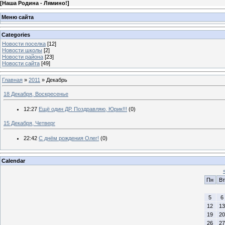
[
Наша Родина - Лямино!
]
Меню сайта
Categories
Новости поселка
[12]
Новости школы
[2]
Новости района
[23]
Новости сайта
[49]
Главная
»
2011
»
Декабрь
18 Декабря, Воскресенье
12:27
Ещё один ДР. Поздравляю, Юрик!!!
(0)
15 Декабря, Четверг
22:42
С днём рождения Олег!
(0)
Calendar
Пн
Вт
5
6
12
13
19
20
26
27