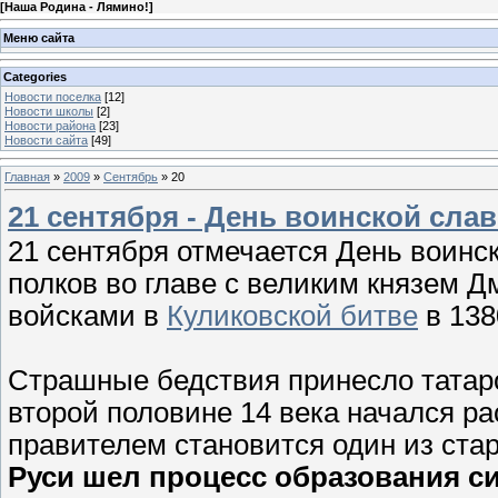
[
Наша Родина - Лямино!
]
Меню сайта
Categories
Новости поселка
[12]
Новости школы
[2]
Новости района
[23]
Новости сайта
[49]
Главная
»
2009
»
Сентябрь
»
20
21 сентября - День воинской сла
21 сентября отмечается День воинс
полков во главе с великим князем 
войсками в
Куликовской битве
в 1380
Страшные бедствия принесло татаро
второй половине 14 века начался р
правителем становится один из ст
Руси шел процесс образования с