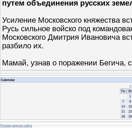
путем объединения русских земе
Усиление Московского княжества вс
Русь сильное войско под командова
Московского Дмитрия Ивановича вст
разбило их.
Мамай, узнав о поражении Бегича, 
Calendar
«
Пн
Вт
1
7
8
14
15
21
22
28
29
Полная версия сайта