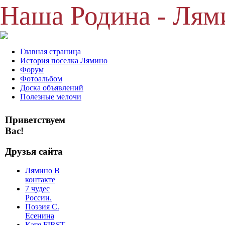
Наша Родина - Лям
Главная страница
История поселка Лямино
Форум
Фотоальбом
Доска объявлений
Полезные мелочи
Приветствуем
Вас!
Друзья сайта
Лямино В
контакте
7 чудес
России.
Поэзия С.
Есенина
Катя FIRST