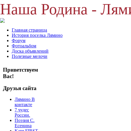
Наша Родина - Лям
Главная страница
История поселка Лямино
Форум
Фотоальбом
Доска объявлений
Полезные мелочи
Приветствуем
Вас!
Друзья сайта
Лямино В
контакте
7 чудес
России.
Поэзия С.
Есенина
Катя FIRST