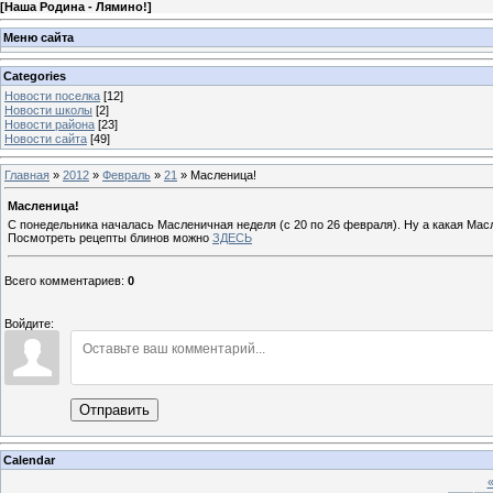
[
Наша Родина - Лямино!
]
Меню сайта
Categories
Новости поселка
[12]
Новости школы
[2]
Новости района
[23]
Новости сайта
[49]
Главная
»
2012
»
Февраль
»
21
» Масленица!
Масленица!
С понедельника началась Масленичная неделя (с 20 по 26 февраля).
Ну а какая Мас
Посмотреть рецепты блинов можно
ЗДЕСЬ
Всего комментариев
:
0
Войдите:
Отправить
Calendar