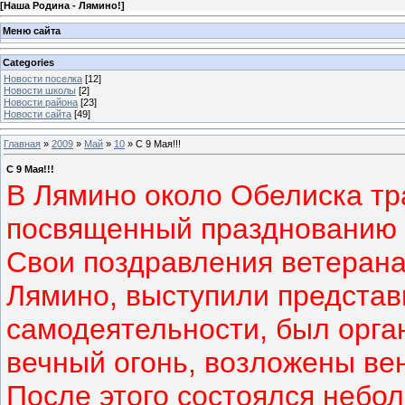
[
Наша Родина - Лямино!
]
Меню сайта
Categories
Новости поселка
[12]
Новости школы
[2]
Новости района
[23]
Новости сайта
[49]
Главная
»
2009
»
Май
»
10
» С 9 Мая!!!
С 9 Мая!!!
В Лямино около Обелиска тр
посвященный празднованию Д
Свои поздравления ветеран
Лямино, выступили представ
самодеятельности, был орга
вечный огонь, возложены вен
После этого состоялся небол