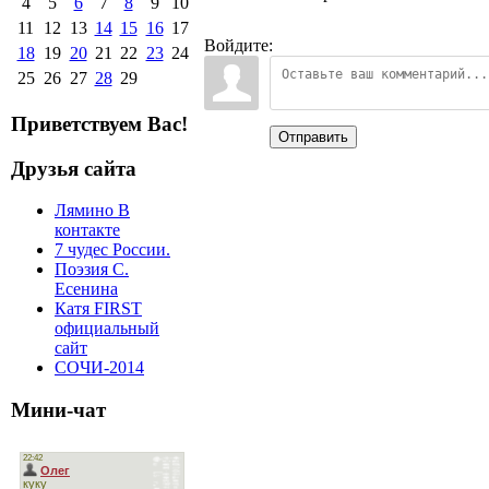
4
5
6
7
8
9
10
11
12
13
14
15
16
17
Войдите:
18
19
20
21
22
23
24
25
26
27
28
29
Приветствуем Вас!
Отправить
Друзья сайта
Лямино В
контакте
7 чудес России.
Поэзия С.
Есенина
Катя FIRST
официальный
сайт
СОЧИ-2014
Мини-чат