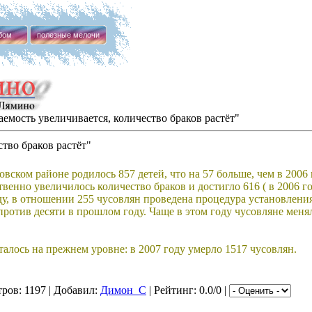
бом
полезные мелочи
емость увеличивается, количество браков растёт"
тво браков растёт"
вском районе родилось 857 детей, что на 57 больше, чем в 2006 
венно увеличилось количество браков и достигло 616 ( в 2006 го
оду, в отношении 255 чусовлян проведена процедура установлени
против десяти в прошлом году. Чаще в этом году чусовляне меня
алось на прежнем уровне: в 2007 году умерло 1517 чусовлян.
ров: 1197 | Добавил:
Димон_С
| Рейтинг: 0.0/0 |