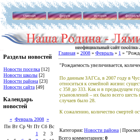
главная
форум
история
фотоаль
Наша Родина - Лямино!
Главная
»
2008
»
Февраль
»
1
» "Рожда
Разделы новостей
"Рождаемость увеличивается, количес
Новости поселка
[12]
Новости школы
[2]
По данным ЗАГСа, в 2007 году в Чусо
Новости района
[23]
относиться к семейной жизни: сущест
Новости сайта
[49]
с 358 до 333. Как и в предыдущем г
усыновлений – их было всего шесть 
Календарь
случаев было 28.
новостей
К сожалению, количество смертей ост
«
Февраль 2008
»
Пн
Вт
Ср
Чт
Пт
Сб
Вс
Категория:
Новости района
| Просмот
1
2
3
Всего комментариев:
0